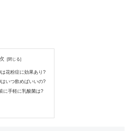
次
0は花粉症に効果あり?
0はいつ飲めばいいの?
策に手軽に乳酸菌は?