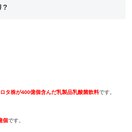
り?
、
。
)シロタ株が400億個含んだ乳製品乳酸菌飲料
です。
億個
です。