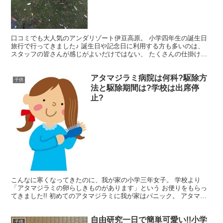
口コミでも大人気のアンダリゾート伊豆高原。 小学四年生の誕生日
旅行で行ってきました♪ 誕生日や記念日に利用する方も多いのは、
スタッフの皆さんが感じがよいだけではない、 たくさんの仕掛けが
ありましたぁ～。 小学四年生が喜んだポイントなど含め...
アタマジラミ病院は何科?駆除方
子供
法と駆除期間は?学校は出席停
止?
こんなに寒くなってきたのに、我が家の小学三年女子。 学校より
「アタマジラミの卵らしきものがあります」という お便りをもらっ
てきました!! 初めてのアタマジラミに我が家はパニック。 アタマジ
ラミ病院は何科にいったらいい? アタマジラミの駆除方...
自由研究一日で簡単可愛い!!小学
子供