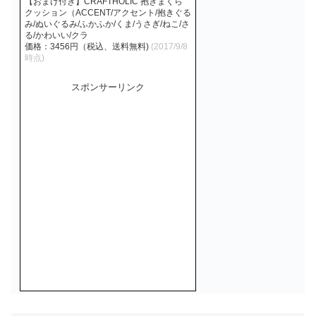
【おまけ付き】CRAFTHOLIC 抱きまくら
クッション（ACCENT/アクセント/抱きぐる
み/ぬいぐるみ/ふかふか/くま/うさぎ/ねこ/さ
る/かわいい/クラ
価格：3456円（税込、送料無料)
(2017/9/8
時点)
スポンサーリンク