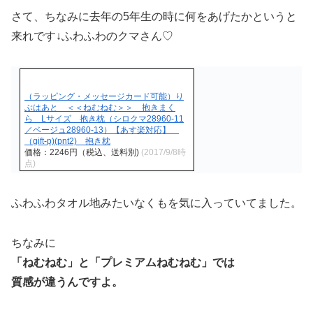
さて、ちなみに去年の5年生の時に何をあげたかというと
来れです↓ふわふわのクマさん♡
（ラッピング・メッセージカード可能）り
ぶはあと ＜＜ねむねむ＞＞ 抱きまく
ら Lサイズ 抱き枕（シロクマ28960-11
／ベージュ28960-13）【あす楽対応】
（gift-p)(pnt2) 抱き枕
価格：2246円（税込、送料別)
(2017/9/8時
点)
ふわふわタオル地みたいなくもを気に入っていてました。
ちなみに
「ねむねむ」と「プレミアムねむねむ」では
質感が違うんですよ。