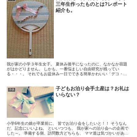
三年生作ったものとは?レポート
紹介も。
我が家の小学３年生女子。 夏休み後半になったのに、なかなか宿題
がはかどりません。 しかも、一番悩ましい自由研究が残ってい
る・・・。 それでもお盆休み一日でできる簡単かわいい「デコ・う
ちわ」をご紹介します。
子どもお泊り会手土産は？お礼は
子供
いらない？
小学6年生の娘が卒業前に、 皆でお泊り会をしたいと！！ そうなん
だ、記念にいいよね。 といいつつも、 我が家への泊り会への企画で
した～。 準備する側、訪問数方どちらも、 ママ達は気づかいがあっ