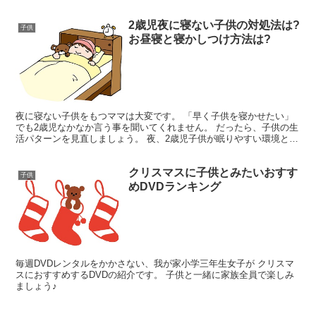
て大変。 今回は、招待したお友達二人が持ってきて...
2歳児夜に寝ない子供の対処法は?
子供
お昼寝と寝かしつけ方法は?
夜に寝ない子供をもつママは大変です。 「早く子供を寝かせたい」
でも2歳児なかなか言う事を聞いてくれません。 だったら、子供の生
活パターンを見直しましょう。 夜、2歳児子供が眠りやすい環境と
は? お昼寝と寝かしつけ方法についても考えましょう...
クリスマスに子供とみたいおすす
子供
めDVDランキング
毎週DVDレンタルをかかさない、我が家小学三年生女子が クリスマ
スにおすすめするDVDの紹介です。 子供と一緒に家族全員で楽しみ
ましょう♪