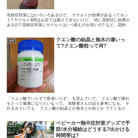
花粉症対策にはいろいろあるけど、 ヤクルトが効果があるってホン
ト? ヤクルト400はお店では購入できないけど、 特に花粉症に効果が
あるの? 花粉症対策にヤクルトはいつ飲むのが良いの? など、花粉症
とヤクルトの関係をお伝えします。
クエン酸の結晶と無水の違いっ
健康
て?クエン酸粒って何?
「クエン酸でいらずで医者いらず」 を読んでいて、 クエン酸で疲れ
をとって健康になりたいなって。 体験者さんの話も参考になる。 そ
れをみていても、 クエン酸の結晶とか無水とか粒とか でてくるけど
何が違うの? 使い方に違いはあるの?
ベビーカー熱中症対策グッズで予
健康
防!水分補給はどうする?出かける
時間帯は?