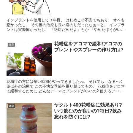
インプラントを使用して３年目。 はじめこそ不安でもあり、 オペも
恐かったし、 その後の治療も長い道のりだったなぁ～と。 インプラ
ントは実際怖かったし、 「絶対だめだよ」とか 「やめたほうがい
い」って方もまだ多いのでは？ でも、実際やった人の...
花粉症をアロマで緩和!アロマの
健康
ブレントやスプレーの作り方は?
花粉症の方には辛い時期がやってきましたね。 それでも、なるべく
薬以外の治療で この不快な季節を乗り越えてもの。 花粉症をアロマ
で緩和するために どんなアロマとブレンドがいいの? 使えるアロマ
スプレーや花粉をブロックするクリームの作り方は? ...
ヤクルト400花粉症に効果あり?
健康
いつ飲むのが良いの?毎日?飲み
忘れを防ぐには?