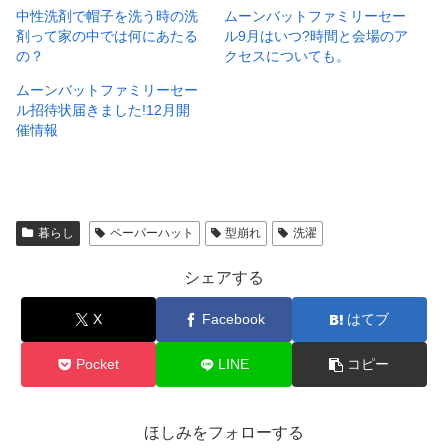
中性洗剤で帽子を洗う時の洗
ムーンバットファミリーセー
剤って家の中では何にあたる
ル9月はいつ?時間と会場のア
の？
クセスについても。
ムーンバットファミリーセー
ル招待状届きました!12月開
催情報
暮らし
ペーパーハット
型崩れ
洗濯
シェアする
X
Facebook
はてブ
Pocket
LINE
コピー
ほしみをフォローする