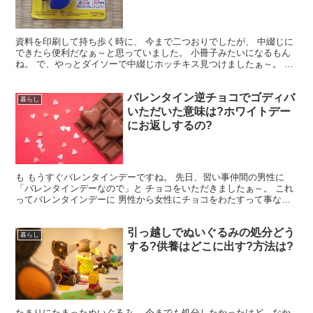
資料を印刷して持ち歩く時に、 今まで二つおりでしたが、 中綴じに
できたら便利だなぁ～と思っていました。 小冊子みたいになるもん
ね。 で、やっとダイソーで中綴じホッチキス見つけましたぁ～。 欲
しかったんですよね。 早速つかってみました。 資料...
バレンタイン逆チョコでゴディバ
暮らし
いただいた意味は?ホワイトデー
にお返しするの?
も もうすぐバレンタインデーですね。 先日、習い事仲間の男性に
「バレンタインデーなので」と チョコをいただきましたぁ～。 これ
ってバレンタインデーに 男性から女性にチョコをわたすって事なの
で 「逆チョコ」って事ですよねぇ～。 男性からの逆...
引っ越しでぬいぐるみの処分どう
暮らし
する?供養はどこに出す?方法は?
たまりにたまったぬいぐるみ、 今までも処分したかったけど、なか