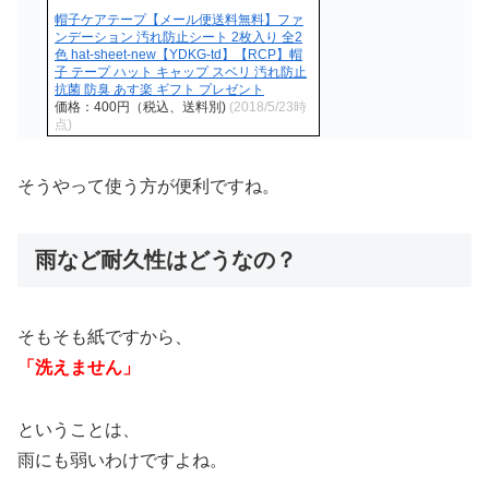
帽子ケアテープ【メール便送料無料】ファ
ンデーション 汚れ防止シート 2枚入り 全2
色 hat-sheet-new【YDKG-td】【RCP】帽
子 テープ ハット キャップ スベリ 汚れ防止
抗菌 防臭 あす楽 ギフト プレゼント
価格：400円（税込、送料別)
(2018/5/23時
点)
そうやって使う方が便利ですね。
雨など耐久性はどうなの？
そもそも紙ですから、
「洗えません」
ということは、
雨にも弱いわけですよね。