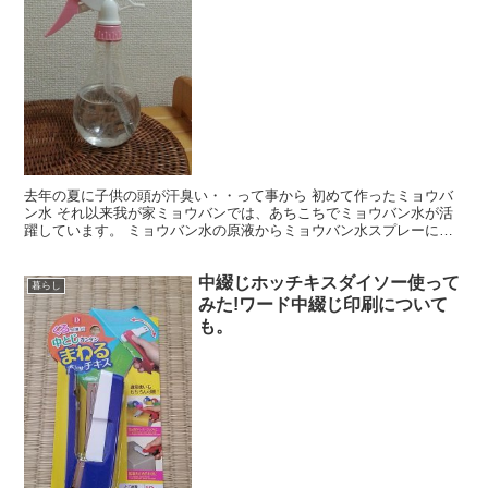
去年の夏に子供の頭が汗臭い・・って事から 初めて作ったミョウバ
ン水 それ以来我が家ミョウバンでは、あちこちでミョウバン水が活
躍しています。 ミョウバン水の原液からミョウバン水スプレーにし
て、 あちこちシュシュシュ♪ 活用方法を紹介します。
中綴じホッチキスダイソー使って
暮らし
みた!ワード中綴じ印刷について
も。