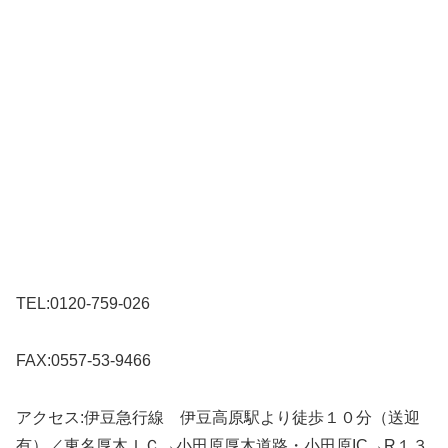
TEL:0120-759-026
FAX:0557-53-9466
アクセス:伊豆急行線 伊豆高原駅より徒歩１０分（送迎
有）／東名厚木ＩＣ→小田原厚木道路・小田原IC→R１３