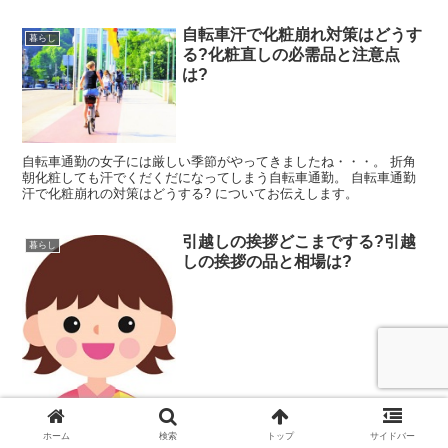
悪くする子ども見かけます。 そんな事にならない...
自転車汗で化粧崩れ対策はどうす
暮らし
る?化粧直しの必需品と注意点
は?
自転車通勤の女子には厳しい季節がやってきましたね・・・。 折角
朝化粧しても汗でくだくだになってしまう自転車通勤。 自転車通勤
汗で化粧崩れの対策はどうする? についてお伝えします。
引越しの挨拶どこまでする?引越
暮らし
しの挨拶の品と相場は?
ホーム
検索
トップ
サイドバー