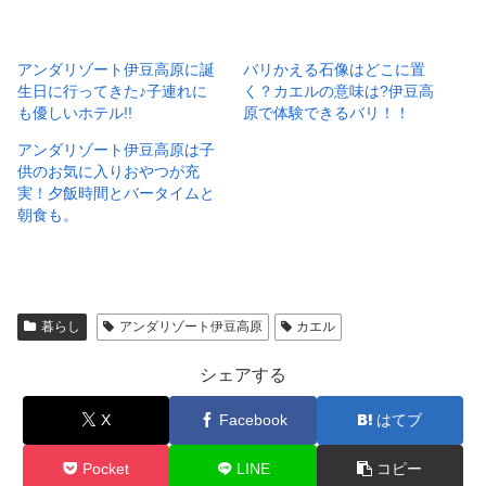
アンダリゾート伊豆高原に誕
バリかえる石像はどこに置
生日に行ってきた♪子連れに
く？カエルの意味は?伊豆高
も優しいホテル!!
原で体験できるバリ！！
アンダリゾート伊豆高原は子
供のお気に入りおやつが充
実！夕飯時間とバータイムと
朝食も。
暮らし
アンダリゾート伊豆高原
カエル
シェアする
X
Facebook
はてブ
Pocket
LINE
コピー