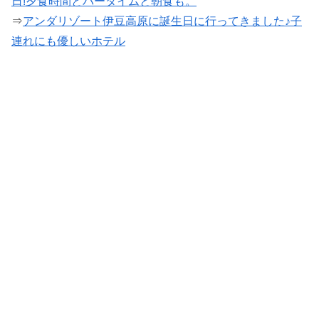
日!夕食時間とバータイムと朝食も。
⇒
アンダリゾート伊豆高原に誕生日に行ってきました♪子
連れにも優しいホテル