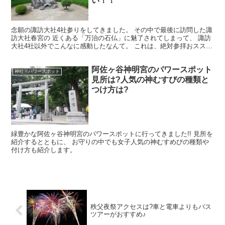
い！！
念願の諏訪大社4社参りをしてきました。 その中で最後に訪問した諏
訪大社春宮の 近くある「万治の石仏」に魅了されてしまって、 諏訪
大社4社以外でこんなに感動したなんて。 これは、絶対参拝おススメ
します。 万治の石仏の行き方アクセスと参拝方法、...
阿佐ヶ谷神明宮のパワースポット
神社・パワースポット
見所は?人気の神むすびの種類と
つけ方は?
緑豊かな阿佐ヶ谷神明宮のパワースポットに行ってきました!! 見所を
紹介するとともに、 お守りの中でも女子人気の神むすめびの種類や
付け方も紹介します。
秩父夜祭アクセスは?車と電車よりもバス
ツアーがおすすめ♪