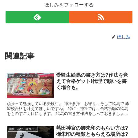
ほしみをフォローする
ほしみ
関連記事
受験生絵馬の書き方は?作法を覚
神社・パワースポット
えて合格ゲット!代理で願いを書
く場合も。
頑張って勉強している受験生。 神社参拝、お守り、そして絵馬で 希
望校合格を叶えてほしいですね。 特に、神社では、合格祈願の絵馬
をものすごく目にします。 絵馬の書き方作法をしっておきましょ
う。 代理で書く時の作法もお伝えしますね。
熱田神宮の御朱印のもらい方は?
神社・パワースポット
御朱印の種類ともらえる場所は?