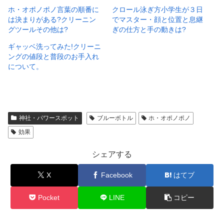
ホ・オポノポノ言葉の順番に
クロール泳ぎ方小学生が３日
は決まりがある?クリーニン
でマスター・顔と位置と息継
グツールその他は?
ぎの仕方と手の動きは?
ギャッベ洗ってみた!クリーニ
ングの値段と普段のお手入れ
について。
神社・パワースポット
ブルーボトル
ホ・オポノポノ
効果
シェアする
X
Facebook
はてブ
Pocket
LINE
コピー