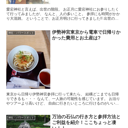
愛宕神社と言えば、出世の階段。 お正月に愛宕神社にお参りしたく
て行ってみましたが、 なんと、人の多いこと。 参拝にも時間がかか
り大混雑。 ということで、お正月明けに行ってきました!! 出世の階
段のご利益は?縁結びにも効果があると言われている...
伊勢神宮東京から電車で日帰りか
神社・パワースポット
かった費用とお土産は?
東京から日帰り伊勢神宮参拝に行って来たら、 結構どこまでも日帰
りできるも・・・ なんて、一人旅の可能性を感じています。 お泊り
やツアーより高いけど、 自由に行きたいところに行けるのがいいと
ころ。 今回は、かかった費用とお土産お伝えしますね。
万治の石仏の行き方と参拝方法と
神社・パワースポット
ご利益を紹介！ここちょっと凄