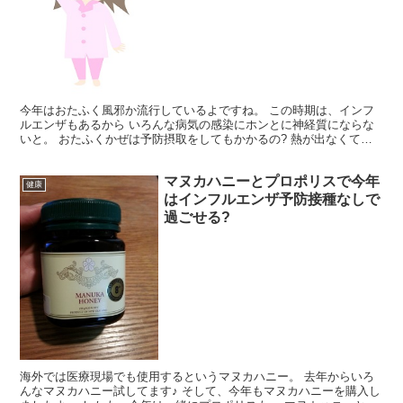
今年はおたふく風邪か流行しているよですね。 この時期は、インフ
ルエンザもあるから いろんな病気の感染にホンとに神経質にならな
いと。 おたふくかぜは予防摂取をしてもかかるの? 熱が出なくて
も、腫れがかるくてもおたふく風邪って言えるの? など、...
マヌカハニーとプロポリスで今年
健康
はインフルエンザ予防接種なしで
過ごせる?
海外では医療現場でも使用するというマヌカハニー。 去年からいろ
んなマヌカハニー試してます♪ そして、今年もマヌカハニーを購入し