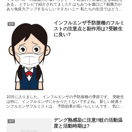
ある」 とテレビで紹介されてました!! はちみつを傷口に? 殺菌力が
あり免疫力アップするらしいマヌカハニー 私たちの生活ではどう取
り入れたらいいの?食べ方は? マヌカハニーはイン...
インフルエンザ予防接種のフルミ
健康
ストの注意点と副作用は?受験生
に良い?
10月に入りました。 インフルエンザの予防接種の季節です。 受験生
は特に、インフルエンザにかかりたくないですよね。 新しい経鼻イ
ンフルエンザフルミストは、 予防効果が高いらしいんです。 気にな
る経鼻インフルエンザフルミストの メリット・デメ...
デング熱感染に注意!!蚊の活動温
健康
度と活動時期は?