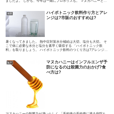
ましたよ。 しかも、今年は一緒にプロポリスも。 マヌカハニーとプ
ロポリス。 なにがどういいのか? 使ってみての感想...
ハイポトニック飲料作り方とアレ
健康
ンジは?市販のおすすめは?
暑くなってきました。 熱中症対策水分補給は大切、塩分も大切。 そ
こで体に必要な水分と塩分を素早く吸収する 「ハイポトニック飲
料」を取りましょう。 ハイポトニック飲料のつくり方は?アレンジ
は? 市販のハイポトニック飲料おすすは?
マヌカハニーはインフルエンザ予
健康
防になるのは殺菌力のおかげ?食
べ方は?
マヌカハニーの殺菌力が凄いらしく 「手術後の手術傷に塗る病院も