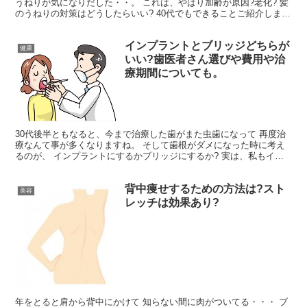
うねりが気になりだした・・。 これは、やはり加齢が原因?老化? 髪
のうねりの対策はどうしたらいい? 40代でもできることご紹介しま
す!!
インプラントとブリッジどちらが
健康
いい?歯医者さん選びや費用や治
療期間についても。
30代後半ともなると、今まで治療した歯がまた虫歯になって 再度治
療なんて事が多くなりますね。 そして歯根がダメになった時に考え
るのが、 インプラントにするかブリッジにするか? 実は、私もイン
プラントにするかブリッジにするか悩んだ一人。 そし...
背中痩せするための方法は?スト
美容
レッチは効果あり?
年をとると肩から背中にかけて 知らない間に肉がついてる・・・ ブ