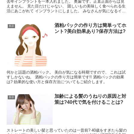
去年インプラントを一本入れました。 奥歯です。正直正面からは見
えません。 見た目だけじゃない、 固しいもの美味しく食べられる生
活にあこがれて インプラントにしました。 みなさんが気になるイン
プラントの費用は?分割払いはできるの? などについ...
酒粕パックの作り方は簡単ってホ
美容
ント?美白効果あり?保存方法は?
何かと話題の酒粕パック。 美白が気になる時期ですので、 これは試
すしかないね。 酒粕パックの作り方は簡単です!! 酒粕パックの効果
は? 効果的な使い方と保存方法についてもご紹介します。
加齢による髪のうねりの原因と対
美容
策は?40代で気を付けることは?
ストレートの美しい髪と思っていたのは一昔前? 40歳をすぎたら髪の