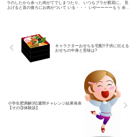
ラのしたから余った肉がてでしまつたり、 いつもブラが窮屈に。 見
上げると首の後ろにお肉がついて いる・・・ いやーーーーもう 余っ
たお肉が分厚くついてるよ・・ 背中も固い。 背...
キャラクターおせちを宅配!!子供に伝える
おせちの中身と意味は?
小学生肥満解消1週間チャレンジ結果発表
【その③体験談】