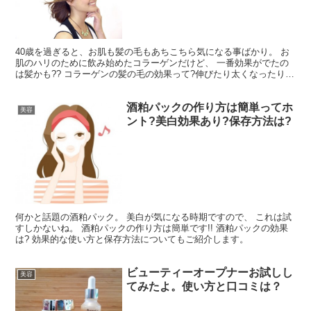
40歳を過ぎると、お肌も髪の毛もあちこちら気になる事ばかり。 お
肌のハリのために飲み始めたコラーゲンだけど、 一番効果がでたの
は髪かも?? コラーゲンの髪の毛の効果って?伸びたり太くなったりす
るの? など経験を踏まえてお伝えしますね。
酒粕パックの作り方は簡単ってホ
美容
ント?美白効果あり?保存方法は?
何かと話題の酒粕パック。 美白が気になる時期ですので、 これは試
すしかないね。 酒粕パックの作り方は簡単です!! 酒粕パックの効果
は? 効果的な使い方と保存方法についてもご紹介します。
ビューティーオープナーお試しし
美容
てみたよ。使い方と口コミは？