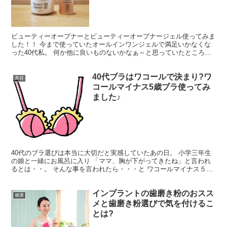
ビューティーオープナーとビューティーオープナージェル使ってみま
した！！ 今まで使っていたオールインワンジェルで満足いかなくな
った40代私。 何か他に良いものないかなぁ～と思っていたところに
「卵殻膜」お肌に近いタンパク質が主成分ってのが と...
40代ブラはワコールで決まり?ワ
美容
コールマイナス5歳ブラ使ってみ
ました♪
40代のブラ選びは本当に大切だと実感していたあの日。 小学三年生
の娘と一緒にお風呂に入り 「ママ、胸が下がってきたね」と言われ
るとは・・。 そんな事を言われたら・・・と ワコールマイナス５歳
ブラを購入した私。 ワコールマイナス5歳ブラの付け...
インプラントの歯磨き粉のおスス
健康
メと歯磨き粉選びで気を付けるこ
とは?