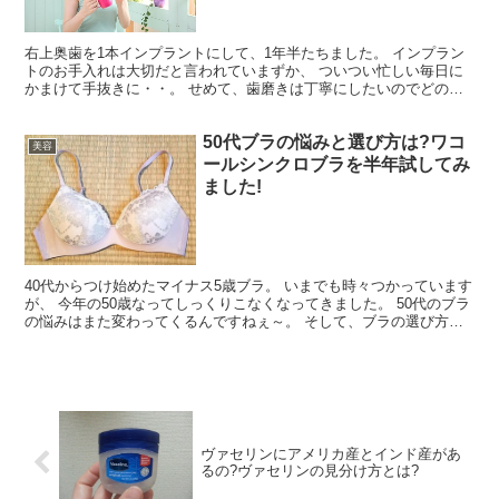
右上奥歯を1本インプラントにして、1年半たちました。 インプラン
トのお手入れは大切だと言われていまずか、 ついつい忙しい毎日に
かまけて手抜きに・・。 せめて、歯磨きは丁寧にしたいのでどの歯
磨きを使えばいいの? おススメと使用に注意が必要なも...
50代ブラの悩みと選び方は?ワコ
美容
ールシンクロブラを半年試してみ
ました!
40代からつけ始めたマイナス5歳ブラ。 いまでも時々つかっています
が、 今年の50歳なってしっくりこなくなってきました。 50代のブラ
の悩みはまた変わってくるんですねぇ～。 そして、ブラの選び方に
も。 では、結局何がいいのよ?って・・・ 女...
ヴァセリンにアメリカ産とインド産があ
るの?ヴァセリンの見分け方とは?