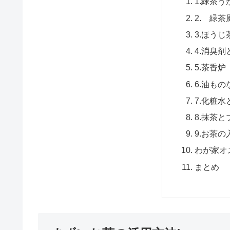
1.緑茶
2. 緑茶
3.ほうじ
4.消臭
5.茶香炉
6.油も
7.化粧
8.抹茶
9.お茶
わが家オ
まとめ