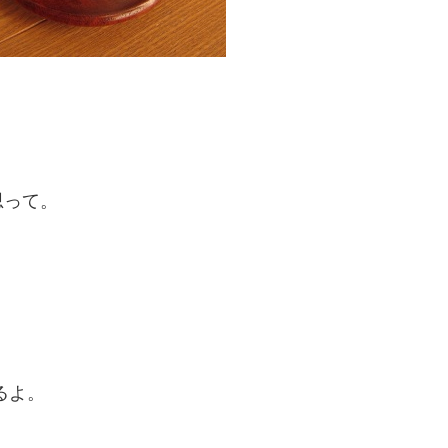
思って。
るよ。