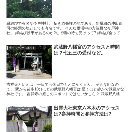
縁結びで有名な今戸神社。 招き猫発祥の地であり、新撰組の沖田総
司の終焉の地としても有名です。 そんな婚活中の方注目な今戸神
社。 縁結び効果があるのか?なで猫の待ち受けって? 縁結び会って何
など、気になる縁結び情報をお伝えします!! これを読...
武蔵野八幡宮のアクセスと時間
神社・パワースポット
は？七五三の受付など。
吉祥寺といえは、平日でも休日でもとにかく人人。 そんな町なの
で、 駅から徒歩10分ほどの武蔵野八幡宮は 驚くほど静かで緑豊かな
神社です。 吉祥寺の癒しのスポットではないかしら？ 武蔵野八幡宮
のアクセスと時間は？ 七五三の受付などについてもお...
出雲大社東京六本木のアクセス
神社・パワースポット
は?参拝時間と参拝方法は?