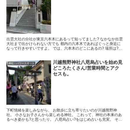
出雲大社の分社が東京六本木にあるって知ってました? なかなか出雲
大社まで出かけられない方でも 都内の六本木であればぐっと身近に
なって行きやすいですよ。 では、六本木のどこにあるの? 場所は?ア
クセスの仕方は? 何時まで営業しているの? 参拝...
川越熊野神社八咫烏占いを始め見
神社・パワースポット
どころたくさん!営業時間とアク
セスも。
下町情緒を楽しみながら、 お散歩に立ち寄りたいのが川越熊野神
社。 小さなお子さんから楽しめる神社。 これって、神社の本来のあ
るべき姿かも?と思ったり。 八咫烏占い?をはじめ占いも充実。 その
た見どころを紹介。 営業時間とアクセスについてもお...