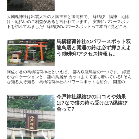
大國魂神社は出雲大社の大国主神と御同神で、 縁結び、福神、厄除
け・厄払いのご利益があると言われています。 実際にパワースポッ
トを訪れてみました!! 縁結びのパワースポットって本当? 見どころと
アクセスも紹介します。
馬橋稲荷神社のパワースポット双
神社・パワースポット
龍鳥居と開運の鈴は必ず押さえよ
う!御朱印アクセス情報も。
阿佐ヶ谷の馬橋稲荷神社といえば、 都内双龍鳥居の一つです。 緑豊
かなロケーションと、龍の鳥居が カッコよくて落ち着いている! そん
な知る人ぞ知る、馬橋稲荷神社のパワースポットも紹介。 開運の鈴
も見逃さないでね。 その他、馬橋稲荷神社の御朱印...
今戸神社縁結びの口コミや効果
神社・パワースポット
は?なで猫の待ち受けは?縁結び
会って?