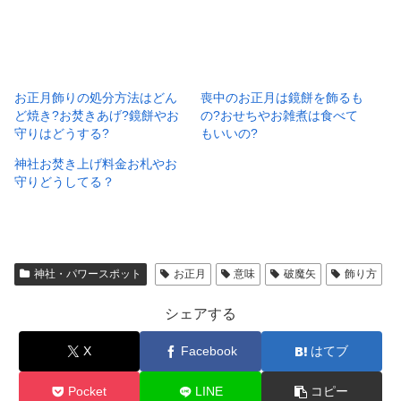
お正月飾りの処分方法はどん
喪中のお正月は鏡餅を飾るも
ど焼き?お焚きあげ?鏡餅やお
の?おせちやお雑煮は食べて
守りはどうする?
もいいの?
神社お焚き上げ料金お札やお
守りどうしてる？
神社・パワースポット
お正月
意味
破魔矢
飾り方
シェアする
X
Facebook
はてブ
Pocket
LINE
コピー