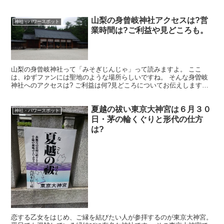
山梨の身曾岐神社アクセスは?営
神社・パワースポット
業時間は?ご利益や見どころも。
山梨の身曾岐神社って「みそぎじんじゃ」って読みますよ。 ここ
は、ゆずファンには聖地のような場所らしいですね。 そんな身曽岐
神社へのアクセスは? ご利益は何?見どころについてお伝えします
ね。 自然の中の神社を満喫しましょうね。
夏越の祓い東京大神宮は６月３０
神社・パワースポット
日・茅の輪くぐりと形代の仕方
は?
恋する乙女をはじめ、ご縁を結びたい人が参拝するのが東京大神宮。