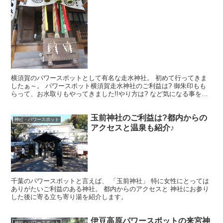
横須賀のパワースポットとして有名な走水神社。 初めて行ってきま
したぁ～。 パワースポット横須賀走水神社のご利益は? 御朱印もも
らって、お水取りもやってきました!!やり方は? など気になる事をレ
ポートしますね。 私はかなり走水神社好きになりま...
玉前神社のご利益は?都内からの
神社・パワースポット
アクセスと温泉も紹介♪
千葉のパワースポットと言えば、 「玉前神社」 特に女性にとっては
ありがたいご利益のある神社。 都内からのアクセスと 神社にお参り
した後に寄る立ち寄り湯を紹介します。
伊豆高原パワースポットの来宮神
神社・パワースポット