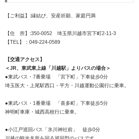
【ご利益】:縁結び、安産祈願、家庭円満
【住 所】:350-0052 埼玉県川越市宮下町2-11-3
【TEL】：049-224-0589
【交通アクセス】
＜JR、東武東上線「川越駅」よりバスの場合＞
●東武バス・7番乗場 「宮下町」下車徒歩0分
埼玉医大・上尾駅西口・平方・川越運動公園行に乗車。
●東武バス・1番乗場 「喜多町」下車徒歩5分
神明町車庫・城西高校行に乗車。
●小江戸巡回バス「氷川神社前」 徒歩0分
川越の観光名所を回る巡回型のバスです。