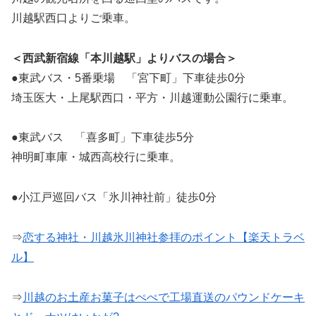
川越駅西口よりご乗車。
＜西武新宿線「本川越駅」よりバスの場合＞
●東武バス・5番乗場 「宮下町」下車徒歩0分
埼玉医大・上尾駅西口・平方・川越運動公園行に乗車。
●東武バス 「喜多町」下車徒歩5分
神明町車庫・城西高校行に乗車。
●小江戸巡回バス「氷川神社前」徒歩0分
⇒
恋する神社・川越氷川神社参拝のポイント【楽天トラベ
ル】
⇒
川越のお土産お菓子はぺぺで工場直送のパウンドケーキ