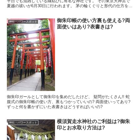
平日でも混雑している縁結びに有名な神社です。 その東京大神宮で
夏越の祓いが6月30日に行われます。 茅の輪くぐりと形代の仕方をお
伝えします。
御朱印帳の使い方裏も使える?両
神社・パワースポット
面使いはあり?表書きは?
御朱印ガールとして御朱印を集めだしたけど、 疑問がたくさん!! 蛇
腹式の御朱印帳の使い方、裏もつかっていいの? 両面使いってあり?
ずっと何を書かずにいた表書きはどうすればいいの?
横須賀走水神社のご利益は?御朱
神社・パワースポット
印とお水取り方法は?