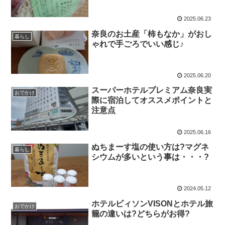
2025.06.23
奈良のお土産「柿もなか」がおし
暮らし
ゃれで手ごろでいい感じ♪
2025.06.20
スーパーホテルプレミアム奈良実
おでかけ
際に宿泊してオススメポイントと
注意点
2025.06.16
ぬちまーす塩の使い方は?マグネ
暮らし
シウムが多いという事は・・・?
2024.05.12
ホテルビィソンVISONとホテル旅
おでかけ
籠の違いは?どちらがお得?