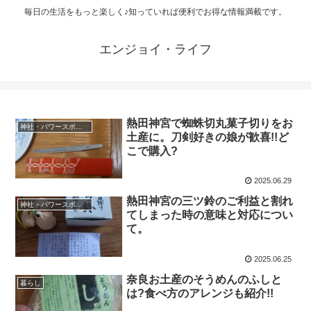
毎日の生活をもっと楽しく♪知っていれば便利でお得な情報満載です。
エンジョイ・ライフ
熱田神宮で蜘蛛切丸菓子切りをお
神社・パワースポット
土産に。刀剣好きの娘が歓喜!!ど
こで購入?
2025.06.29
熱田神宮の三ツ鈴のご利益と割れ
神社・パワースポット
てしまった時の意味と対応につい
て。
2025.06.25
奈良お土産のそうめんのふしと
暮らし
は?食べ方のアレンジも紹介!!