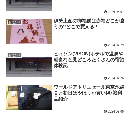
2024.05.01
伊勢土産の御福餅は赤福どこが違
おでかけ
うの?どこで買える?
2024.04.29
ビィソン(VISON)ホテルで温泉や
おでかけ
朝食など見どころたくさんの宿泊
体験記
2024.04.26
ワールドアトリエセール東京池袋
おでかけ
２月初日はやはりお買い得♪戦利
品紹介
2024.02.09