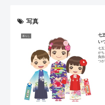
写真
七
暮らし
い
七五
がち
負担
つが