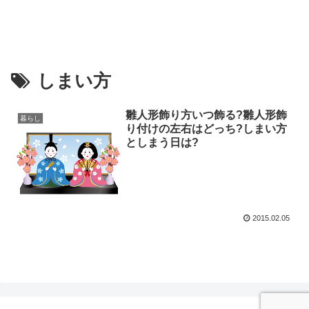
しまい方
雛人形飾り方いつ飾る?雛人形飾
暮らし
り付けの左右はどっち?しまい方
としまう日は?
2015.02.05