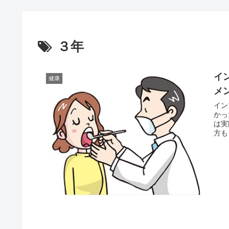
３年
イ
健康
メ
イン
かっ
は実
方も