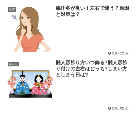
脇汗冬が臭い！左右で違う？原因
美容
と対策は？
2017.12.02
雛人形飾り方いつ飾る?雛人形飾
暮らし
り付けの左右はどっち?しまい方
としまう日は?
2015.02.05