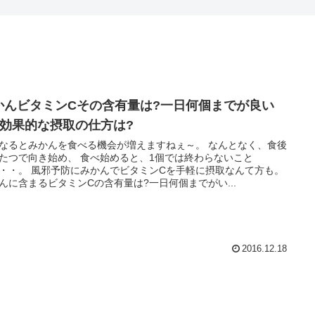
かんビタミンCその含有量は?一日何個までが良い
?効果的な摂取の仕方は?
なるとみかんを食べる機会が増えますねぇ～。 なんとなく、食後
たつで向き始め、 食べ始めると、1個では終わらないこと
・・。 風邪予防にみかんでビタミンCを手軽に摂取なんて方も。
んに含まるビタミンCの含有量は?一日何個までがい...
2016.12.18