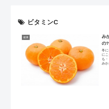
ビタミンC
み
健康
の
冬に
にこ
も・
みか